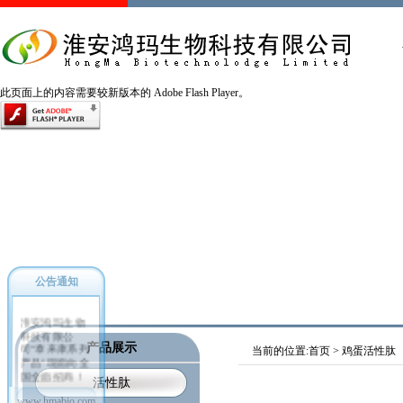
此页面上的内容需要较新版本的 Adobe Flash Player。
公告通知
淮安鸿玛生物
科技有限公
司“泰来康系列
产品展示
当前的位置:
首页
>
鸡蛋活性肽
产品”现面向全
国全面招商！
活性肽
火速加盟优惠
多多！
www.hmabio.com